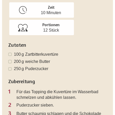
Zeit
10 Minuten
Portionen
12 Stück
Zutaten
100
g
Zartbitterkuvertüre
200
g
weiche Butter
250
g
Puderzucker
Zubereitung
1
Für das Topping die Kuvertüre im Wasserbad
schmelzen und abkühlen lassen.
2
Puderzucker sieben.
3
Butter schaumig schlagen und die Schokolade