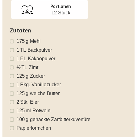
Portionen
12 Stück
Zutaten
175
g
Mehl
1
TL
Backpulver
1
EL
Kakaopulver
½
TL
Zimt
125
g
Zucker
1
Pkg.
Vanillezucker
125
g
weiche Butter
2
Stk.
Eier
125
ml
Rotwein
100
g
gehackte Zartbitterkuvertüre
Papierförmchen