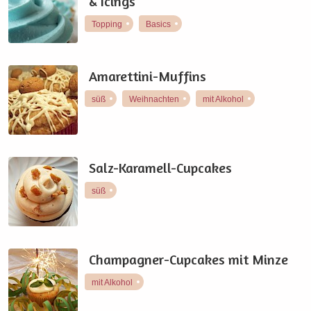
& Icings
Topping
Basics
Amarettini-Muffins
süß
Weihnachten
mit Alkohol
Salz-Karamell-Cupcakes
süß
Champagner-Cupcakes mit Minze
mit Alkohol