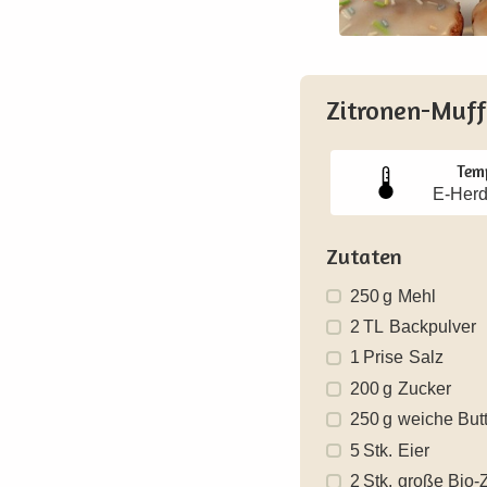
Zitronen-Muff
Tem
E-Herd
Zutaten
250
g
Mehl
2
TL
Backpulver
1
Prise
Salz
200
g
Zucker
250
g
weiche Butt
5
Stk.
Eier
2
Stk.
große Bio-Z