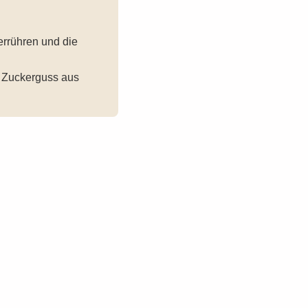
errühren und die
n Zuckerguss aus