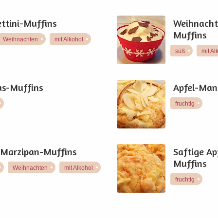
ttini-Muffins
Weihnacht
Muffins
Weihnachten
mit Alkohol
süß
mit Al
s-Muffins
Apfel-Man
fruchtig
-Marzipan-Muffins
Saftige A
Muffins
Weihnachten
mit Alkohol
fruchtig