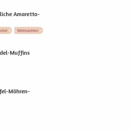
liche Amaretto-
kohol
Weihnachten
del-Muffins
pfel-Möhren-