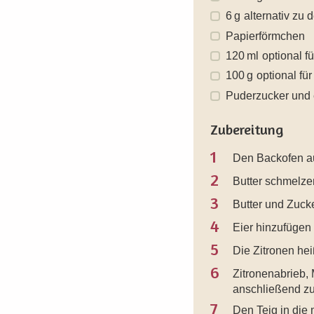
6
g
alternativ zu
Papierförmchen
120
ml
optional fü
100
g
optional fü
Puderzucker und e
Zubereitung
1
Den Backofen au
2
Butter schmelze
3
Butter und Zuck
4
Eier hinzufügen
5
Die Zitronen he
6
Zitronenabrieb,
anschließend zu
7
Den Teig in die