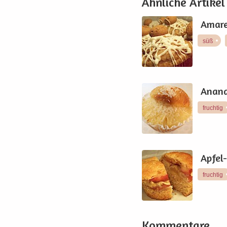
Ähnliche Artikel
Amare
süß
Anana
fruchtig
Apfel
fruchtig
Kommentare