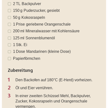
2
TL
Backpulver
150
g
Puderzucker, gesiebt
50
g
Kokosraspeln
1
Prise
geriebene Orangenschale
200
ml
Mineralwasser mit Kohlensäure
125
ml
Sonnenblumenöl
1
Stk.
Ei
1
Dose
Mandarinen (kleine Dose)
Papierförmchen
Zubereitung
1
Den Backofen auf 180°C (E-Herd) vorheizen.
2
Öl und Eier verrühren.
3
In einer zweiten Schüssel Mehl, Backpulver,
Zucker, Kokosrapseln und Orangenschale
vermengen.