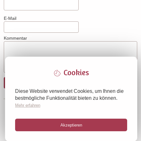
E-Mail
Kommentar
Cookies
Absenden
Diese Website verwendet Cookies, um Ihnen die
bestmögliche Funktionalität bieten zu können.
Mehr erfahren
Impressum
Datenschutz
© muffinwunder.de 2012 - 2026
Akzeptieren