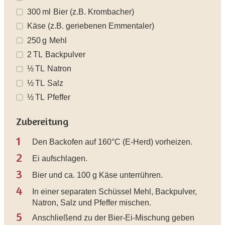
300
ml
Bier (z.B. Krombacher)
Käse (z.B. geriebenen Emmentaler)
250
g
Mehl
2
TL
Backpulver
½
TL
Natron
½
TL
Salz
½
TL
Pfeffer
Zubereitung
1
Den Backofen auf 160°C (E-Herd) vorheizen.
2
Ei aufschlagen.
3
Bier und ca. 100 g Käse unterrühren.
4
In einer separaten Schüssel Mehl, Backpulver,
Natron, Salz und Pfeffer mischen.
5
Anschließend zu der Bier-Ei-Mischung geben